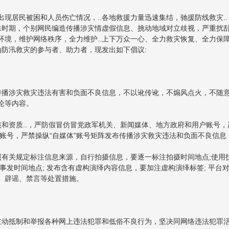
现居民被困和人员伤亡情况，..各地救援力量迅速集结，驰援防线救灾..
特殊时期，个别网民编造传播涉灾情虚假信息、挑动地域对立歧视，严重扰
环境，维护网络秩序，全力维护..上下万众一心、全力救灾恢复、全力保
为防汛救灾的参与者、助力者，现发出如下倡议:
传播涉灾救灾违法有害和负面不良信息，不以讹传讹，不煽风点火，不随
论等内容。
和资质..，严防假冒仿冒党政军机关、新闻媒体、地方政府和用户账号，
”账号，严禁操纵“自媒体”账号矩阵发布传播涉灾救灾违法和负面不良信息
照有关规定标注信息来源，自行拍摄信息，要逐一标注拍摄时间地点;使用
事发时间地点; 发布含有虚构演绎内容信息，要加注虚构演绎标签; 平台
、辟谣、禁言等处置措施。
主动抵制和举报各种网上违法犯罪和低俗不良行为，坚决同网络违法犯罪