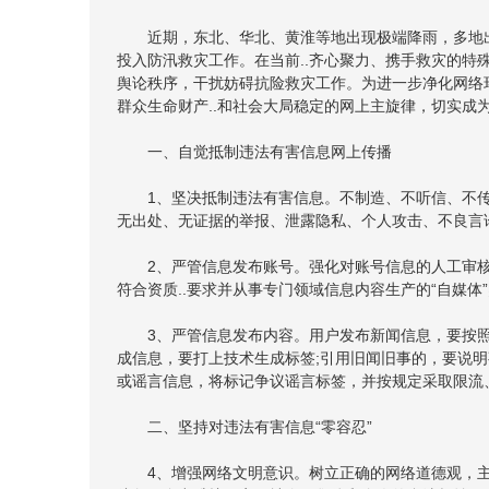
近期，东北、华北、黄淮等地出现极端降雨，多地出
投入防汛救灾工作。在当前..齐心聚力、携手救灾的
舆论秩序，干扰妨碍抗险救灾工作。为进一步净化网络
群众生命财产..和社会大局稳定的网上主旋律，切实成
一、自觉抵制违法有害信息网上传播
1、坚决抵制违法有害信息。不制造、不听信、不
无出处、无证据的举报、泄露隐私、个人攻击、不良言
2、严管信息发布账号。强化对账号信息的人工审核
符合资质..要求并从事专门领域信息内容生产的“自媒体
3、严管信息发布内容。用户发布新闻信息，要按
成信息，要打上技术生成标签;引用旧闻旧事的，要说明
或谣言信息，将标记争议谣言标签，并按规定采取限流
二、坚持对违法有害信息“零容忍”
4、增强网络文明意识。树立正确的网络道德观，