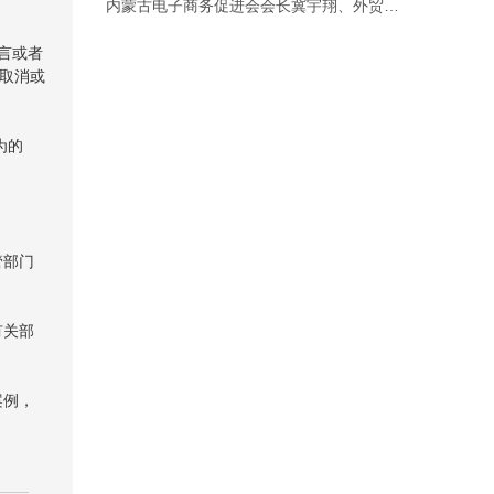
内蒙古电子商务促进会会长冀宇翔、外贸…
言或者
取消或
为的
管部门
有关部
案例，