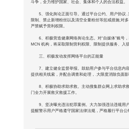
斗争，全力维护国家、社会、集体和个人的合法权益。
5、强化舆论正面引导。通过平台公约、用户协议.
限制、禁止新增粉丝以及清空全量粉丝等惩戒措施;对
严禁赋予营利权限。
6、积极营造健康网络舆论生态。对“自媒体”账号
MCN 机构，将采取限制营利权限、限制提供服务、入
三、积极发动发挥网络平台的正能量
7、建立健全监督举报。鼓励用户参与平台信息内
提供相关线索，并配合调查和处理，.大限度消除负面影
8、积极协助求助求救。主动搜集群众网上求助求
门全力开展救灾救援工作。
9、坚决曝光违法犯罪案例。大力加强违法违规用
提醒警示用户严格遵守国家法律法规，严格履行平台公