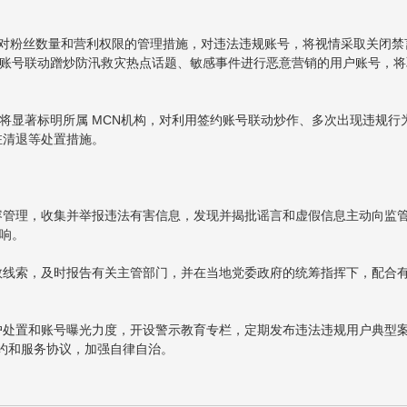
.对粉丝数量和营利权限的管理措施，对违法违规账号，将视情采取关闭禁
多账号联动蹭炒防汛救灾热点话题、敏感事件进行恶意营销的用户账号，将
，将显著标明所属 MCN机构，对利用签约账号联动炒作、多次出现违规行
驻清退等处置措施。
容管理，收集并举报违法有害信息，发现并揭批谣言和虚假信息主动向监
响。
救线索，及时报告有关主管部门，并在当地党委政府的统筹指挥下，配合
户处置和账号曝光力度，开设警示教育专栏，定期发布违法违规用户典型
约和服务协议，加强自律自治。